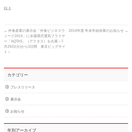
以上
←
外食産業の展示会「外食ビジネスウ
2014年度 年末年始休業のお知らせ
→
ィーク2014」に水循環式電気フライヤ
ー「AQTAS」（アクタス）を出展～7
月29日(火)から3日間 東京ビッグサイ
ト～
カテゴリー
プレスリリース
展示会
お知らせ
年別アーカイブ